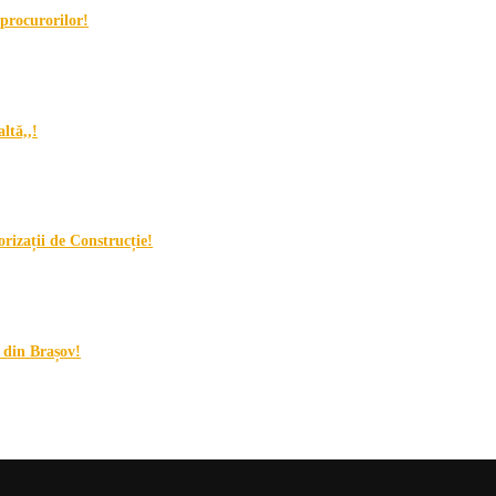
procurorilor!
ltă,,!
orizații de Construcție!
i din Brașov!