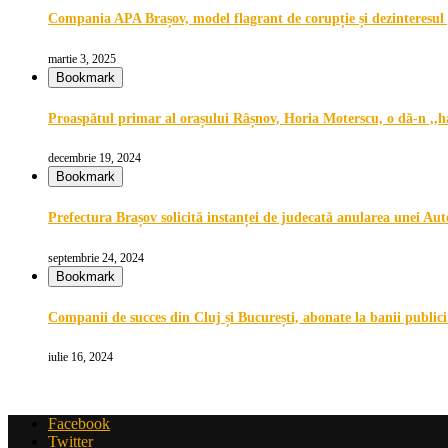
Compania APA Brașov, model flagrant de corupție și dezinteresul 
martie 3, 2025
Bookmark
Proaspătul primar al orașului Râșnov, Horia Moterscu, o dă-n ,,ha
decembrie 19, 2024
Bookmark
Prefectura Brașov solicită instanței de judecată anularea unei Aut
septembrie 24, 2024
Bookmark
Companii de succes din Cluj și București, abonate la banii public
iulie 16, 2024
Facebook
Twitter