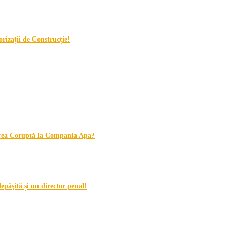
orizații de Construcție!
erea Coruptă la Compania Apa?
păşită și un director penal!