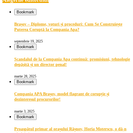
Bookmark
Brașov – Diplome, voturi și proceduri: Cum Se Construiește
Puterea Coruptă la Compania Apa?
septembrie 19, 2025
Bookmark
Scandalul de la Compania Apa continuă: promisiuni, tehnologie
depăşită și un director penal!
martie 28, 2025
Bookmark
Compania APA Brașov, model flagrant de corupție și
dezinteresul procurorilor!
martie 3, 2025
Bookmark
Proaspătul primar al orașului Râșnov, Horia Moterscu, o dă-n