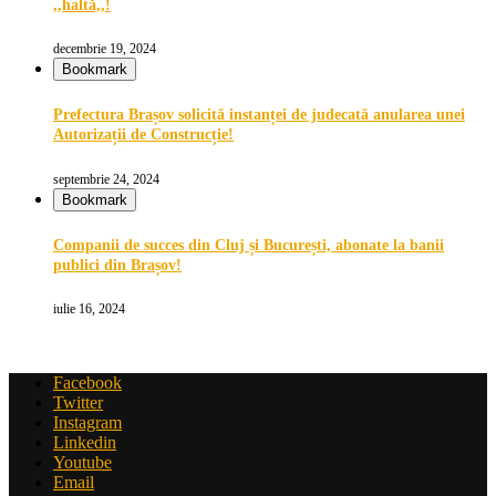
,,haltă,,!
decembrie 19, 2024
Bookmark
Prefectura Brașov solicită instanței de judecată anularea unei
Autorizații de Construcție!
septembrie 24, 2024
Bookmark
Companii de succes din Cluj și București, abonate la banii
publici din Brașov!
iulie 16, 2024
Facebook
Twitter
Instagram
Linkedin
Youtube
Email