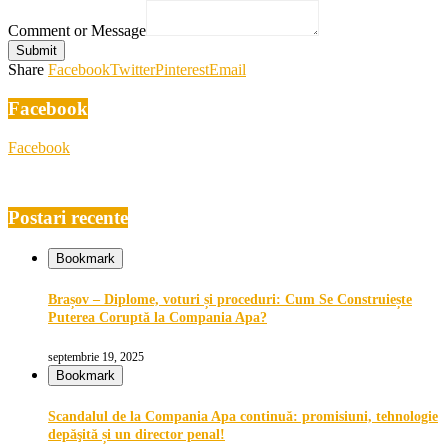
Comment or Message
Submit
Share
Facebook
Twitter
Pinterest
Email
Facebook
Facebook
Postari recente
Bookmark
Brașov – Diplome, voturi și proceduri: Cum Se Construiește
Puterea Coruptă la Compania Apa?
septembrie 19, 2025
Bookmark
Scandalul de la Compania Apa continuă: promisiuni, tehnologie
depăşită și un director penal!