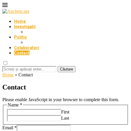
Home
Investigatii
Politic
Colaboratori
Contact
Căutare
Home
»
Contact
Contact
Please enable JavaScript in your browser to complete this form.
Name
*
First
Last
Email
*