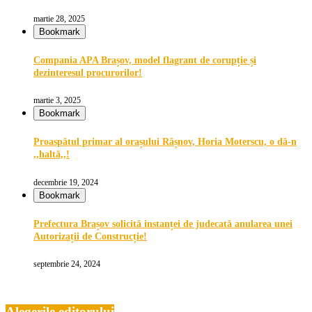
martie 28, 2025
Bookmark
Compania APA Brașov, model flagrant de corupție și
dezinteresul procurorilor!
martie 3, 2025
Bookmark
Proaspătul primar al orașului Râșnov, Horia Moterscu, o dă-n
,,haltă,,!
decembrie 19, 2024
Bookmark
Prefectura Brașov solicită instanței de judecată anularea unei
Autorizații de Construcție!
septembrie 24, 2024
Alegerile editorului