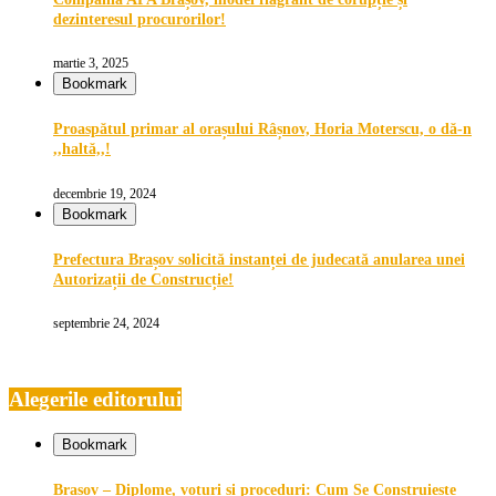
dezinteresul procurorilor!
martie 3, 2025
Bookmark
Proaspătul primar al orașului Râșnov, Horia Moterscu, o dă-n
,,haltă,,!
decembrie 19, 2024
Bookmark
Prefectura Brașov solicită instanței de judecată anularea unei
Autorizații de Construcție!
septembrie 24, 2024
Alegerile editorului
Bookmark
Brașov – Diplome, voturi și proceduri: Cum Se Construiește