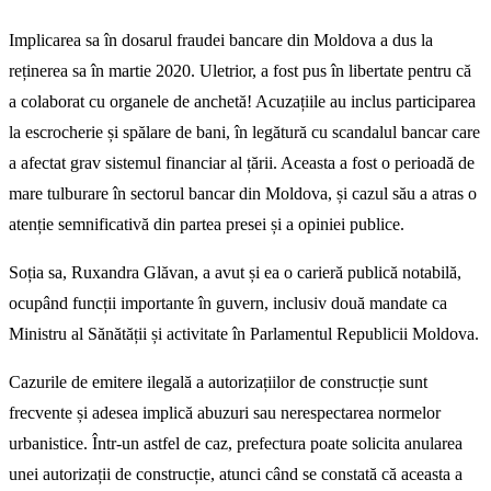
Implicarea sa în dosarul fraudei bancare din Moldova a dus la
reținerea sa în martie 2020. Uletrior, a fost pus în libertate pentru că
a colaborat cu organele de anchetă! Acuzațiile au inclus participarea
la escrocherie și spălare de bani, în legătură cu scandalul bancar care
a afectat grav sistemul financiar al țării. Aceasta a fost o perioadă de
mare tulburare în sectorul bancar din Moldova, și cazul său a atras o
atenție semnificativă din partea presei și a opiniei publice.
Soția sa, Ruxandra Glăvan, a avut și ea o carieră publică notabilă,
ocupând funcții importante în guvern, inclusiv două mandate ca
Ministru al Sănătății și activitate în Parlamentul Republicii Moldova.
Cazurile de emitere ilegală a autorizațiilor de construcție sunt
frecvente și adesea implică abuzuri sau nerespectarea normelor
urbanistice. Într-un astfel de caz, prefectura poate solicita anularea
unei autorizații de construcție, atunci când se constată că aceasta a