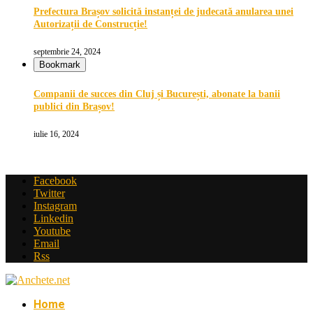
Prefectura Brașov solicită instanței de judecată anularea unei
Autorizații de Construcție!
septembrie 24, 2024
Bookmark
Companii de succes din Cluj și București, abonate la banii
publici din Brașov!
iulie 16, 2024
Facebook
Twitter
Instagram
Linkedin
Youtube
Email
Rss
Home