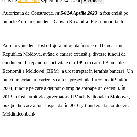
scris de
anchete.net
septembrie 24, 2024
Bookmark
Autorizația de Construcție,
nr.54/24 Aprilie 2023
, a fost emisă pe
numele Aureliu Cincilei și Glăvan Ruxandra! Figuri importante!
Aureliu Cincilei a fost o figură influentă în sistemul bancar din
Republica Moldova, având o carieră extinsă și diverse funcții de
conducere. Începându-și activitatea în 1995 în cadrul Băncii de
Economii a Moldovei (BEM), a urcat treptat în ierarhia bancară. Un
punct important în cariera sa a fost președinția EuroCreditBank în
2004, funcție pe care a deținut-o timp de aproape un deceniu. În
2013, a fost numit viceguvernator al Băncii Naționale a Moldovei,
poziție din care a fost suspendat în 2016 și transferat la conducerea
Moldindconbank.