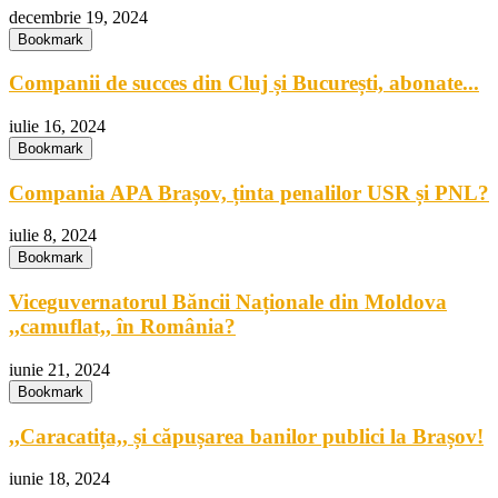
decembrie 19, 2024
Bookmark
Companii de succes din Cluj și București, abonate...
iulie 16, 2024
Bookmark
Compania APA Brașov, ținta penalilor USR și PNL?
iulie 8, 2024
Bookmark
Viceguvernatorul Băncii Naționale din Moldova
,,camuflat,, în România?
iunie 21, 2024
Bookmark
,,Caracatița,, și căpușarea banilor publici la Brașov!
iunie 18, 2024