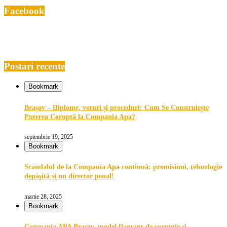
Facebook
Postari recente
Bookmark
Brașov – Diplome, voturi și proceduri: Cum Se Construiește
Puterea Coruptă la Compania Apa?
septembrie 19, 2025
Bookmark
Scandalul de la Compania Apa continuă: promisiuni, tehnologie
depăşită și un director penal!
martie 28, 2025
Bookmark
Compania APA Brașov, model flagrant de corupție și