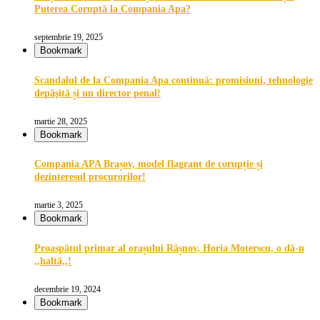
Puterea Coruptă la Compania Apa?
septembrie 19, 2025
Bookmark
Scandalul de la Compania Apa continuă: promisiuni, tehnologie
depăşită și un director penal!
martie 28, 2025
Bookmark
Compania APA Brașov, model flagrant de corupție și
dezinteresul procurorilor!
martie 3, 2025
Bookmark
Proaspătul primar al orașului Râșnov, Horia Moterscu, o dă-n
,,haltă,,!
decembrie 19, 2024
Bookmark