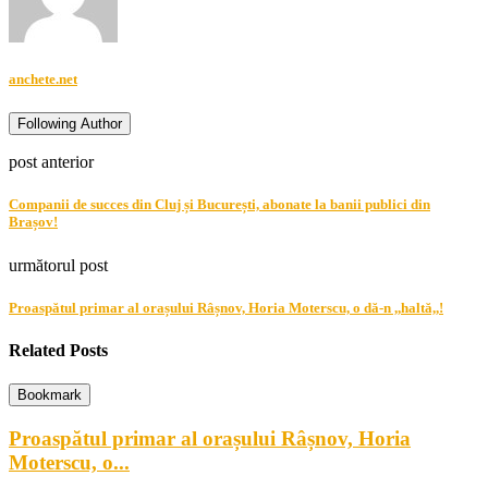
anchete.net
Following Author
post anterior
Companii de succes din Cluj și București, abonate la banii publici din
Brașov!
următorul post
Proaspătul primar al orașului Râșnov, Horia Moterscu, o dă-n ,,haltă,,!
Related Posts
Bookmark
Proaspătul primar al orașului Râșnov, Horia
Moterscu, o...